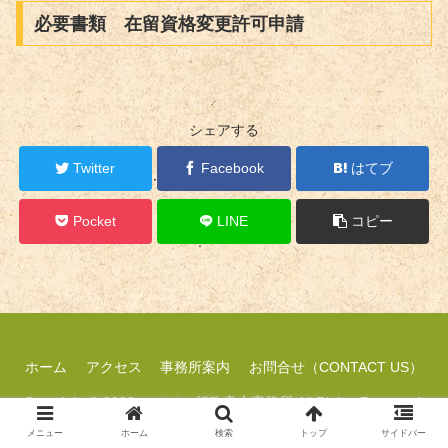
必要書類 在留資格変更許可申請
シェアする
Twitter
Facebook
はてブ
Pocket
LINE
コピー
ホーム
アクセス
事務所案内
お問合せ（CONTACT US）
Copyright © 2023 マルメロ行政書士事務所 All Rights Reserved.
メニュー
ホーム
検索
トップ
サイドバー